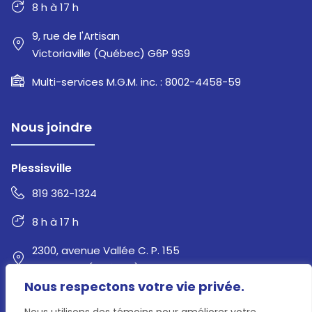
8 h à 17 h
9, rue de l'Artisan
Victoriaville (Québec) G6P 9S9
Multi-services M.G.M. inc. : 8002-4458-59
Nous joindre
Plessisville
819 362-1324
8 h à 17 h
2300, avenue Vallée C. P. 155
Plessisville (Québec) G6L 2Y7
Nous respectons votre vie privée.
Ventilation LR inc. : 8004-7327-38