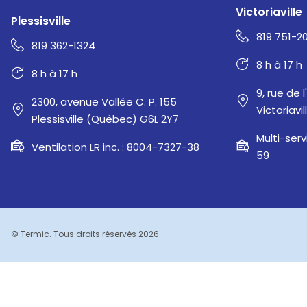
Victoriaville
Plessisville
819 751-2
819 362-1324
8 h à 17 h
8 h à 17 h
9, rue de l
2300, avenue Vallée C. P. 155
Victoriav
Plessisville (Québec) G6L 2Y7
Multi-serv
Ventilation LR inc. : 8004-7327-38
59
© Termic. Tous droits réservés 2026.