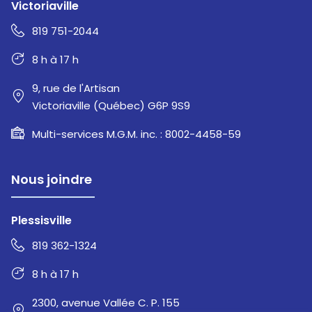
Victoriaville
819 751-2044
8 h à 17 h
9, rue de l'Artisan
Victoriaville (Québec) G6P 9S9
Multi-services M.G.M. inc. : 8002-4458-59
Nous joindre
Plessisville
819 362-1324
8 h à 17 h
2300, avenue Vallée C. P. 155